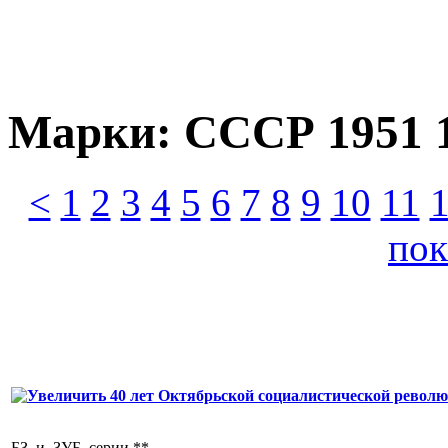
Марки: СССР 1951 
<
1
2
3
4
5
6
7
8
9
10
11
пок
40 лет Октябрьской социалистической революции. (Л
БЗ и ЗУБ серии.**