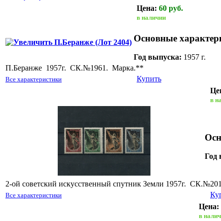
Цена:
60 руб.
П.Беранже (Лот 2404)
в наличии
Основные характер
Год выпуска:
1957 г.
П.Беранже 1957г. СК.№1961. Марка.**
Купить
Все характеристики
Це
2-ой советский искусственный спутник Земли (Лот 2435)
в н
Осн
Год 
2-ой советский искусственный спутник Земли 1957г. СК.№201
Ку
Все характеристики
Цена:
Первенство мира по футболу. (Лот 451)
в нали