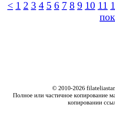
<
1
2
3
4
5
6
7
8
9
10
11
пок
© 2010-2026 filatelias
Полное или частичное копирование ма
копировании ссыл